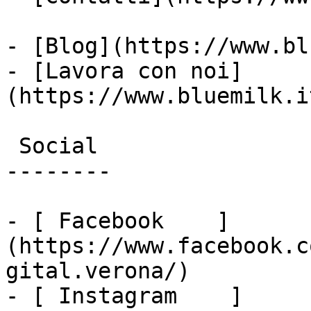
- [Blog](https://www.bl
- [Lavora con noi]
(https://www.bluemilk.i
 Social

--------

- [ Facebook    ]
(https://www.facebook.c
gital.verona/)

- [ Instagram    ]