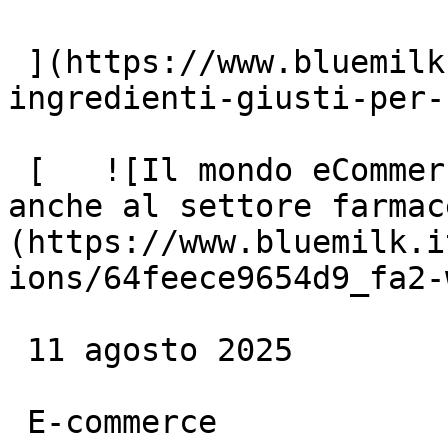
 ](https://www.bluemilk.it/articoli/gli-
ingredienti-giusti-per-
 [   ![Il mondo eCommerce apre le sue opportunità 
anche al settore farmac
(https://www.bluemilk.i
ions/64feece9654d9_fa2-
 11 agosto 2025

 E-commerce
