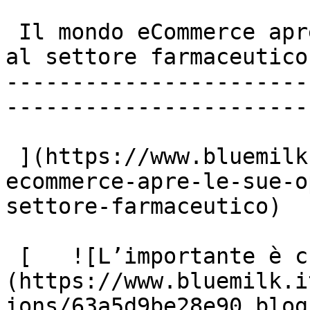
 Il mondo eCommerce apre le sue opportunità anche 
al settore farmaceutico

-----------------------
-----------------------

 ](https://www.bluemilk.it/articoli/il-mondo-
ecommerce-apre-le-sue-o
settore-farmaceutico)

 [   ![L’importante è che se ne parli]
(https://www.bluemilk.i
ions/63a5d9be28e90_blog