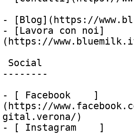
- [Blog](https://www.bl
- [Lavora con noi]
(https://www.bluemilk.i
 Social

--------

- [ Facebook    ]
(https://www.facebook.c
gital.verona/)

- [ Instagram    ]