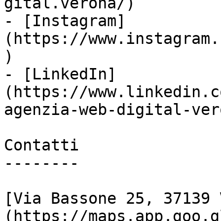
gital.verona/)

- [Instagram]
(https://www.instagram.
)

- [LinkedIn]
(https://www.linkedin.c
agenzia-web-digital-vero
Contatti

--------

[Via Bassone 25, 37139 
(https://maps.app.goo.g