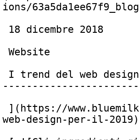
ions/63a5da1ee67f9_blog
 18 dicembre 2018

 Website

 I trend del web design per il 2019

-----------------------
 ](https://www.bluemilk.it/articoli/i-trend-del-
web-design-per-il-2019)
