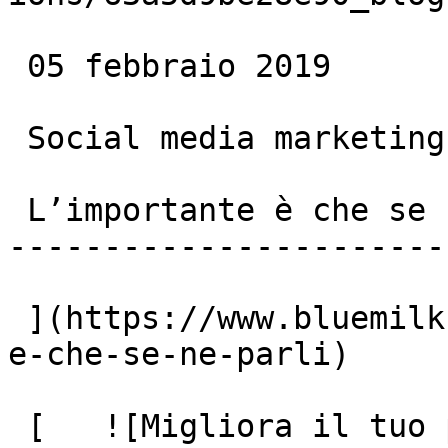
 05 febbraio 2019

 Social media marketing

 L’importante è che se ne parli

-----------------------
 ](https://www.bluemilk.it/articoli/l-importante-
e-che-se-ne-parli)

 [   ![Migliora il tuo profilo Linkedin con i 