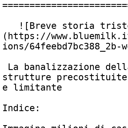
=======================
   ![Breve storia triste dei siti web]
(https://www.bluemilk.i
ions/64feebd7bc388_2b-w
 La banalizzazione della creazione di siti con 
strutture precostituite
e limitante

Indice:
