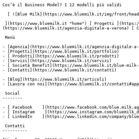
Cos’è il Business Model? I 12 modelli più validi       ![](https://www.facebook.com/tr?id=678218983058399&ev=PageView&noscript=1)

  [ ![Blue Milk](https://www.bluemilk.it/img/front/header/logo-bluemilk-2025.svg)

 ](https://www.bluemilk.it "home") [ Progetti ](https://www.bluemilk.it/portfolio) [ Prodotti](https://www.bluemilk.it/prodotti) [ Agenzia ](https://www.bluemilk.it/agenzia-digitale-a-verona) [ Contatti ](https://www.bluemilk.it/contatti)

 Menù

- [Agenzia](https://www.bluemilk.it/agenzia-digitale-a-verona)
- [Progetti](https://www.bluemilk.it/portfolio)
- [ Prodotti](https://www.bluemilk.it/prodotti)
- [Servizi](https://www.bluemilk.it/servizi)
- [ Società Benefit](https://www.bluemilk.it/blue-milk-e-una-societa-benefit-cosa-vuol-dire)
- [Contatti](https://www.bluemilk.it/contatti)

- [Blog](https://www.bluemilk.it/articoli)
- [Lavora con noi](https://www.bluemilk.it/contatti#application-box)

 Social
--------

- [ Facebook    ](https://www.facebook.com/blue.milk.agenzia.web.digital.verona/)
- [ Instagram    ](https://www.instagram.com/bluemilk_digitalagency/)
- [ LinkedIn    ](https://www.linkedin.com/company/blue-milk-agenzia-web-digital-verona)

 Contatti
----------

[Via Bassone 25, 37139 Verona (VR)](https://maps.app.goo.gl/DzB4LT8vjhWGjyqZ9)

[+39 045 55 45 749]()

Stiamo ascoltando

   [     ](https://www.bluemilk.it/articoli) 10 novembre 2021

 [E-commerce](https://www.bluemilk.it/articoli?category=e-commerce)

 11 min. di lettura

Cos’è il Business Model? 12 validi modelli per le vendite online
=================================================================

   ![Cos’è il Business Model? 12 validi modelli per le vendite online](https://www.bluemilk.it/storage/media/234/conversions/63a5bb3779d5e_21-webp.webp)

 Il Business Model è il modo con cui l’azienda fornisce valore ai clienti; fondamentale per il successo della tua attività. Scopri cos'è, come scegliere quello giusto tra 12 modelli presentati.

Indice:

Il modello di business descrive le **logiche** secondo le quali un'organizzazione **crea**, **distribuisce** e **raccoglie** il **valore**; è l'insieme delle soluzioni con cui l'impresa acquisisce un **vantaggio competitivo**.

Si sentono sempre più spesso persone che si interrogano su come **piccole** **startup** siano state in grado di diventare talmente importanti da essere considerate molto pericolose per e dai grandi colossi multinazionali.

Ad oggi, un'azienda che ha successo è quella che ha avuto il **coraggio** di fare un **investimento** basato sul **cambiamento**: vince sul mercato chi ha saputo **ripensare** e **innovare** le logiche con cui crea e offre **valore** ai propri clienti.

Hanno successo sul mercato i *players* che rinnovano il Business Model.

Secondo **Alexander Osterwalder**, ideatore del **Business Model Canvas**, infatti:

> *“Il Business Model descrive la **logica** con la quale un’organizzazione **crea, distribuisce e cattura valore**.”*

Innovare il proprio modello di business significa comprendere e ripensare l’azienda a **livello più alto**, come se si potesse salire su una scala e osservare tutti i processi nel loro complesso e nella loro sinergia. Il **Business Model** è una **visione** **strutturale** che **apre gli occhi** su quale strada intraprendere e sulle **opportunità** da sfruttare.

**La creazione di valore**

Il **Business Model** è lo **strumento concettuale** che si utilizza per **organizzare** l’attività dell’azienda: in altri termini, illustra **cosa essa produce, come lo produce, per chi e con quali risorse**. **Identifica** i **clienti** a cui si vuole rivolgere, i **fornitori** da cui ottiene le materie prime necessarie per il ciclo produttivo, le caratteristiche del processo di produzione che vuole realizzare.

Il Business Model tratta principalmente di un modo di agire, della **struttura logica dietro alle relazioni e ai programmi**, spiega il modo che ha l’azienda di approcciare tematiche e attività; in altre parole è il sistema operativo dell’azienda.

Il Business Model definisce le relazioni e permette di lavorare in modo fluido, ottimizzato e produttivo.

In poche parole, **è il miglior strumento per determinare come**, sia le grandi aziende, che le startup, **creano, distribuiscono e acquisiscono v