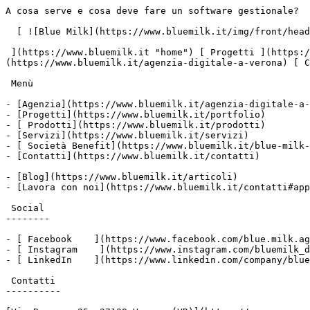
A cosa serve e cosa deve fare un software gestionale?       ![](https://www.facebook.com/tr?id=678218983058399&ev=PageView&noscript=1)

  [ ![Blue Milk](https://www.bluemilk.it/img/front/header/logo-bluemilk-2025.svg)

 ](https://www.bluemilk.it "home") [ Progetti ](https://www.bluemilk.it/portfolio) [ Prodotti](https://www.bluemilk.it/prodotti) [ Agenzia ](https://www.bluemilk.it/agenzia-digitale-a-verona) [ Contatti ](https://www.bluemilk.it/contatti)

 Menù

- [Agenzia](https://www.bluemilk.it/agenzia-digitale-a-verona)
- [Progetti](https://www.bluemilk.it/portfolio)
- [ Prodotti](https://www.bluemilk.it/prodotti)
- [Servizi](https://www.bluemilk.it/servizi)
- [ Società Benefit](https://www.bluemilk.it/blue-milk-e-una-societa-benefit-cosa-vuol-dire)
- [Contatti](https://www.bluemilk.it/contatti)

- [Blog](https://www.bluemilk.it/articoli)
- [Lavora con noi](https://www.bluemilk.it/contatti#application-box)

 Social
--------

- [ Facebook    ](https://www.facebook.com/blue.milk.agenzia.web.digital.verona/)
- [ Instagram    ](https://www.instagram.com/bluemilk_digitalagency/)
- [ LinkedIn    ](https://www.linkedin.com/company/blue-milk-agenzia-web-digital-verona)

 Contatti
----------

[Via Bassone 25, 37139 Verona (VR)](https://maps.app.goo.gl/DzB4LT8vjhWGjyqZ9)

[+39 045 55 45 749]()

Stiamo ascoltando

   [     ](https://www.bluemilk.it/articoli) 17 settembre 2025

 [Gestionale](https://www.bluemilk.it/articoli?category=gestionale)

 4 min. di lettura

Perché i software gestionali sono così importanti oggi?
========================================================

   ![Perché i software gestionali sono così importanti oggi?](https://www.bluemilk.it/storage/media/210/conversions/63a5b7a6902af_9-webp.webp)

 Perché non possiamo più fare a meno di software gestionali? L’efficienza e le funzionalità che offre questa soluzione tecnologica è fondamentale per migliorare il workflow.

Indice:

Le aziende, di tutti i settori, svolgono una serie di **attività** per offrire prodotti e servizi. Ogni passaggio svolto per arrivare all’obiettivo prevede l'annotazione di informazioni (i dati da raccogliere e aggiornare sono, quindi, molti e necessari alle attività successive), la produzione di documenti e l'esecuzione dell'attività stessa.

Le attività svolte, una dopo l'altra in sequenza ordinata, danno vita a un flusso di lavoro: ciò che cambia, quindi, le prestazioni di un’azienda, offrendo le basi per essere vincente e competitiva sul mercato, è l’organizzazione.

Grande o piccola che sia, oppure nuova o affermata, che la realtà dimostri di avere ordine e organizzazione nella gestione delle attività, come controllare gli ordini, monitorare il magazzino e pianificare il lavoro dei dipendenti, è un fattore decisivo di successo.

 Infatti, la continua richiesta di digitalizzazione ha portato le aziende a dover rispondere a dei bisogni nuovi e precisi dei clienti.

La risposta a queste domande, il mezzo per poter soddisfare la richiesta di informazioni, la velocità, l’attenzione e, specialmente, la diminuzione degli errori umani, è un programma, generalmente definito software gestionale.

I software gestionali sono complessi programmi informatici, composti da moduli, realizzati su misura della realtà aziendale per garantire la semplificazione dei processi della stessa.

**Cos’è un software gestionale?**
---------------------------------

Un **software gestionale** è uno strumento che semplifica e velocizza la rilevazione di dati specifici con l'obiettivo di fornire le risposte necessarie ad altre attività; il tutto in tempi rapidi.

Esistono formule base di moltissime tipologie: questi software possono essere applicati alla maggior parte dei processi aziendali e produttivi; godono di molta possibilità di personalizzazione e multidisciplinarietà.

**Quali sono le principali caratteristiche di un software gestionale?**
-----------------------------------------------------------------------

Le **funzionalità di un gestionale** sono rappresentate da tutte quelle caratteristiche che vanno a soddisfare le esigenze della singola realtà, aziendale