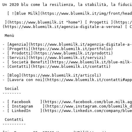
Un 2020 blu come la resilienza, la stabilità, la fiducia…e come noi.       ![](https://www.facebook.com/tr?id=678218983058399&ev=PageView&noscript=1)

  [ ![Blue Milk](https://www.bluemilk.it/img/front/header/logo-bluemilk-2025.svg)

 ](https://www.bluemilk.it "home") [ Progetti ](https://www.bluemilk.it/portfolio) [ Prodotti](https://www.bluemilk.it/prodotti) [ Agenzia ](https://www.bluemilk.it/agenzia-digitale-a-verona) [ Contatti ](https://www.bluemilk.it/contatti)

 Menù

- [Agenzia](https://www.bluemilk.it/agenzia-digitale-a-verona)
- [Progetti](https://www.bluemilk.it/portfolio)
- [ Prodotti](https://www.bluemilk.it/prodotti)
- [Servizi](https://www.bluemilk.it/servizi)
- [ Società Benefit](https://www.bluemilk.it/blue-milk-e-una-societa-benefit-cosa-vuol-dire)
- [Contatti](https://www.bluemilk.it/contatti)

- [Blog](https://www.bluemilk.it/articoli)
- [Lavora con noi](https://www.bluemilk.it/contatti#application-box)

 Social
--------

- [ Facebook    ](https://www.facebook.com/blue.milk.agenzia.web.digital.verona/)
- [ Instagram    ](https://www.instagram.com/bluemilk_digitalagency/)
- [ LinkedIn    ](https://www.linkedin.com/company/blue-milk-agenzia-web-digital-verona)

 Contatti
----------

[Via Bassone 25, 37139 Verona (VR)](https://maps.app.goo.gl/DzB4LT8vjhWGjyqZ9)

[+39 045 55 45 749]()

Stiamo ascoltando

   [     ](https://www.bluemilk.it/articoli) 05 febbraio 2020

 [E-commerce](https://www.bluemilk.it/articoli?category=e-commerce)

 3 min. di lettura

Un 2020 blu come la resilienza, la stabilità, la fiducia…e come noi.
=====================================================================

   ![Un 2020 blu come la resilienza, la stabilità, la fiducia…e come noi.](https://www.bluemilk.it/storage/media/298/conversions/63a5c8ed8d6cd_d54ed2_d89015b485314c069e6ff6e494785353~mv2-webp.webp)

 Pantone dell'anno e tonalità di Blue Milk: ecco perché dovresti fidarti completamente del colore blu.

Indice:

**Pantone** dell'anno e **tonalità** di Blue Milk: ecco perché dovresti fidarti completamente del **colore blu**.

Le leggi dello storytelling ci insegnano da sempre che niente è lasciato al caso, e la scelta del nome Blue Milk è solo uno dei nostri tanti esempi. Quello che non potevamo però prevedere, è che il pantone scelto per l'anno 2020 è proprio lui, il **blu**. Da menti scientifiche quali siamo, abbiamo pensato si trattasse di una semplice, se pur **colorata**, coincidenza ma la voce della coscienza (o per meglio dire di Miranda Priestly, de “Il Diavolo Veste Prada”), ci si è subito innescata nella testa: “Oh, ma certo, ho capito: tu pensi che questo non abbia nulla a che vedere con te. Tu apri il tuo armadio e scegli, non lo so, quel maglioncino azzurro infeltrito per esempio, perché vuoi gridare al mondo che ti prendi troppo sul serio per curarti di cosa ti metti addosso, ma quello che non sai è che quel maglioncino non è semplicemente azzurro, non è turchese, non è lapis, è effettivamente ceruleo". La consapevolezza di dover far fronte alla notizia: il **colore dell'anno** è effettivamente un [**Classic Blue, Pantone 19-4052**](https://store.pantone.com/it/it/color-of-the-year-2020). Noi più degli altri, ora più che mai, ci siamo dentro totalmente.

Detto ciò, non ci resta che rispecchiarci nelle parole di Leatrice Eiseman, executive director del **Pantone Color Institute**: "Viviamo in un'epoca che richiede fiducia e speranza. **Pantone 19-4052 Classic Blue** è una **stabile tonalità di blu** sulla quale possiamo sempre fare affidamento, trasmette proprio questa sensazione di costanza e **fiducia**".

D'altronde, come ha voluto dimostrarci il grande Newton, il **colore** è qualcosa che sta dentro la luce