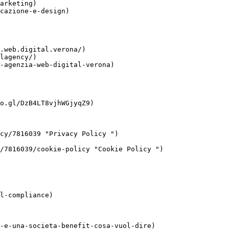
arketing)

cazione-e-design)

.web.digital.verona/)

lagency/)

-agenzia-web-digital-verona)

o.gl/DzB4LT8vjhWGjyqZ9)
