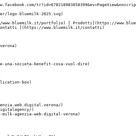
w.facebook.com/tr?id=678218983058399&ev=PageView&noscrip
ontatti ](https://www.bluemilk.it/contatti)

verona)

e-una-societa-benefit-cosa-vuol-dire)

lication-box)

enzia.web.digital.verona/)

igitalagency/)

-milk-agenzia-web-digital-verona)
