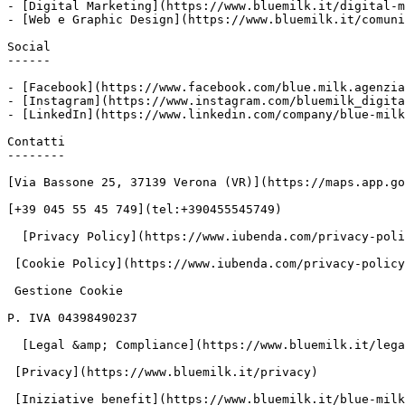
- [Digital Marketing](https://www.bluemilk.it/digital-m
- [Web e Graphic Design](https://www.bluemilk.it/comuni
Social

------

- [Facebook](https://www.facebook.com/blue.milk.agenzia
- [Instagram](https://www.instagram.com/bluemilk_digita
- [LinkedIn](https://www.linkedin.com/company/blue-milk
Contatti

--------

[Via Bassone 25, 37139 Verona (VR)](https://maps.app.go
[+39 045 55 45 749](tel:+390455545749)

  [Privacy Policy](https://www.iubenda.com/privacy-policy/7816039 "Privacy Policy ")

 [Cookie Policy](https://www.iubenda.com/privacy-policy/7816039/cookie-policy "Cookie Policy ")

 Gestione Cookie

P. IVA 04398490237

  [Legal &amp; Compliance](https://www.bluemilk.it/legal-compliance)

 [Privacy](https://www.bluemilk.it/privacy)
