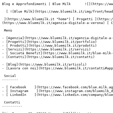
Blog e Approfondimenti | Blue Milk       ![](https://ww
  [ ![Blue Milk](https://www.bluemilk.it/img/front/header/logo-bluemilk-2025.svg)

 ](https://www.bluemilk.it "home") [ Progetti ](https://www.bluemilk.it/portfolio) [ Prodotti](https://www.bluemilk.it/prodotti) [ Agenzia ]
(https://www.bluemilk.it/agenzia-digitale-a-verona) [ C
 Menù

- [Agenzia](https://www.bluemilk.it/agenzia-digitale-a-
- [Progetti](https://www.bluemilk.it/portfolio)

- [ Prodotti](https://www.bluemilk.it/prodotti)

- [Servizi](https://www.bluemilk.it/servizi)

- [ Società Benefit](https://www.bluemilk.it/blue-milk-
- [Contatti](https://www.bluemilk.it/contatti)

- [Blog](https://www.bluemilk.it/articoli)

- [Lavora con noi](https://www.bluemilk.it/contatti#app
 Social

--------

- [ Facebook    ](https://www.facebook.com/blue.milk.ag
- [ Instagram    ](https://www.instagram.com/bluemilk_d
- [ LinkedIn    ](https://www.linkedin.com/company/blue
 Contatti

----------
