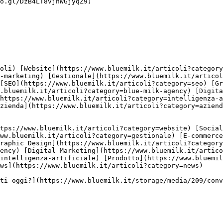
o.gl/DzB4LT8vjhWGjyqZ9)

-marketing) [Gestionale](https://www.bluemilk.it/articol
[SEO](https://www.bluemilk.it/articoli?category=seo) [Gr
.bluemilk.it/articoli?category=blue-milk-agency) [Digit
https://www.bluemilk.it/articoli?category=intelligenza-a
zienda](https://www.bluemilk.it/articoli?category=aziend
ww.bluemilk.it/articoli?category=gestionale) [E-commerce
raphic Design](https://www.bluemilk.it/articoli?category
ency) [Digital Marketing](https://www.bluemilk.it/artico
intelligenza-artificiale) [Prodotto](https://www.bluemil
ws](https://www.bluemilk.it/articoli?category=news)
