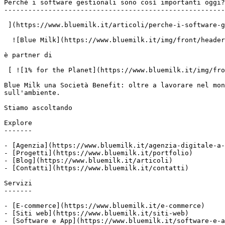
Perché i software gestionali sono così importanti oggi?

-------------------------------------------------------

 ](https://www.bluemilk.it/articoli/perche-i-software-gestionali-sono-cosi-importanti-oggi-it)

  ![Blue Milk](https://www.bluemilk.it/img/front/header/logo-bluemilk-2025.svg)

è partner di

 [ ![1% for the Planet](https://www.bluemilk.it/img/front/footer/one-percent-footer.svg) ](https://www.onepercentfortheplanet.org/)

Blue Milk una Società Benefit: oltre a lavorare nel mon
sull'ambiente.

Stiamo ascoltando

Explore

-------

- [Agenzia](https://www.bluemilk.it/agenzia-digitale-a-
- [Progetti](https://www.bluemilk.it/portfolio)

- [Blog](https://www.bluemilk.it/articoli)

- [Contatti](https://www.bluemilk.it/contatti)

Servizi

-------

- [E-commerce](https://www.bluemilk.it/e-commerce)

- [Siti web](https://www.bluemilk.it/siti-web)

- [Software e App](https://www.bluemilk.it/software-e-a