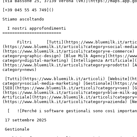
[Via Bassone 25, 37139 Verona (VR)](https://maps.app.go
[+39 045 55 45 749]()

Stiamo ascoltando

  I nostri approfondimenti

========================

      Filtri      [Tutti](https://www.bluemilk.it/articoli) [Website](https://www.bluemilk.it/articoli?category=website) [Social media marketing]
(https://www.bluemilk.it/articoli?category=social-media
(https://www.bluemilk.it/articoli?category=e-commerce) 
category=graphic-design) [Blue Milk Agency](https://www
category=digital-marketing) [Intelligenza Artificiale](
(https://www.bluemilk.it/articoli?category=prodotto) [A
category=news)

 [Tutti](https://www.bluemilk.it/articoli) [Website](https://www.bluemilk.it/articoli?category=website) [Social media marketing](https://www.bluemilk.it/articoli?
category=social-media-marketing) [Gestionale](https://w
[SEO](https://www.bluemilk.it/articoli?category=seo) [G
(https://www.bluemilk.it/articoli?category=blue-milk-ag
Artificiale](https://www.bluemilk.it/articoli?category=
(https://www.bluemilk.it/articoli?category=azienda) [Ne
  [   ![Perché i software gestionali sono così importanti oggi?](https://www.bluemilk.it/storage/media/209/conversions/63a5b7a5c7216_9-webp.webp)

 17 settembre 2025

 Gestionale
