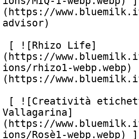
ions/MIQ-1-webp.webp) ]
(https://www.bluemilk.i
advisor)

 [ ![Rhizo Life]
(https://www.bluemilk.i
ions/rhizo1-webp.webp) 
(https://www.bluemilk.i
 [ ![Creatività etichetta di vino: Rosé 
Vallagarina]
(https://www.bluemilk.i
ions/Rosè1-webp.webp) ]