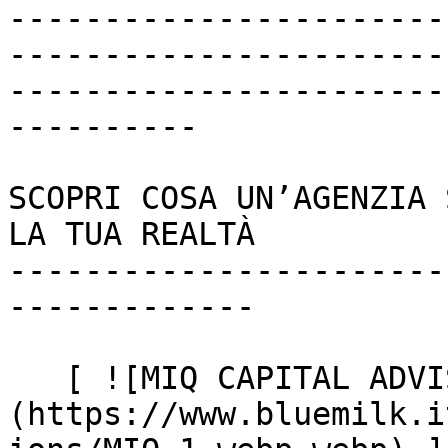
-----------------------
-----------------------
-----------------------
----------

SCOPRI COSA UN’AGENZIA 
LA TUA REALTÀ

-----------------------
-------------

   [ ![MIQ CAPITAL ADVISOR]
(https://www.bluemilk.i