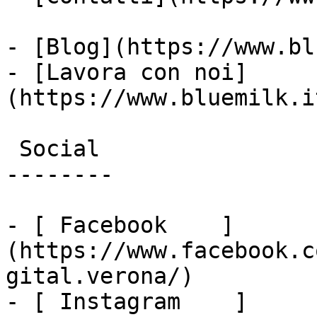
- [Blog](https://www.bl
- [Lavora con noi]
(https://www.bluemilk.i
 Social

--------

- [ Facebook    ]
(https://www.facebook.c
gital.verona/)

- [ Instagram    ]