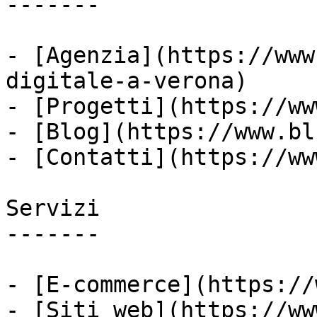
-------

- [Agenzia](https://www
digitale-a-verona)

- [Progetti](https://ww
- [Blog](https://www.bl
- [Contatti](https://ww
Servizi

-------

- [E-commerce](https://
- [Siti web](https://ww