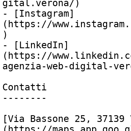
gital.verona/)

- [Instagram]
(https://www.instagram.
)

- [LinkedIn]
(https://www.linkedin.c
agenzia-web-digital-vero
Contatti

--------

[Via Bassone 25, 37139 
(https://maps.app.goo.g