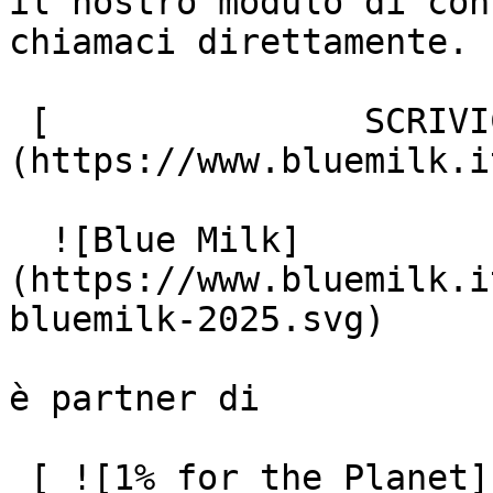
il nostro modulo di con
chiamaci direttamente.

 [               SCRIVICI ]
(https://www.bluemilk.i
  ![Blue Milk]
(https://www.bluemilk.i
bluemilk-2025.svg)

è partner di

 [ ![1% for the Planet]