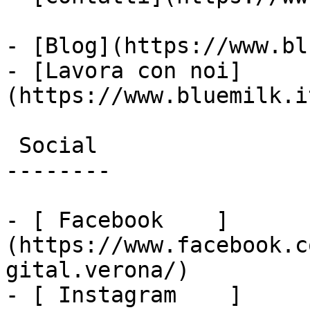
- [Blog](https://www.bl
- [Lavora con noi]
(https://www.bluemilk.i
 Social

--------

- [ Facebook    ]
(https://www.facebook.c
gital.verona/)

- [ Instagram    ]