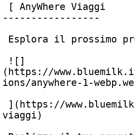
 [ AnyWhere Viaggi

-----------------

 Esplora il prossimo progetto

 ![]
(https://www.bluemilk.i
ions/anywhere-1-webp.web
 ](https://www.bluemilk.it/portfolio/anywhere-
viaggi)
