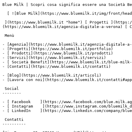
Blue Milk | Scopri cosa significa essere una Società Benefit       ![](https://www.facebook.com/tr?id=678218983058399&ev=PageView&noscript=1)

  [ ![Blue Milk](https://www.bluemilk.it/img/front/header/logo-bluemilk-2025.svg)

 ](https://www.bluemilk.it "home") [ Progetti ](https://www.bluemilk.it/portfolio) [ Prodotti](https://www.bluemilk.it/prodotti) [ Agenzia ](https://www.bluemilk.it/agenzia-digitale-a-verona) [ Contatti ](https://www.bluemilk.it/contatti)

 Menù

- [Agenzia](https://www.bluemilk.it/agenzia-digitale-a-verona)
- [Progetti](https://www.bluemilk.it/portfolio)
- [ Prodotti](https://www.bluemilk.it/prodotti)
- [Servizi](https://www.bluemilk.it/servizi)
- [ Società Benefit](https://www.bluemilk.it/blue-milk-e-una-societa-benefit-cosa-vuol-dire)
- [Contatti](https://www.bluemilk.it/contatti)

- [Blog](https://www.bluemilk.it/articoli)
- [Lavora con noi](https://www.bluemilk.it/contatti#application-box)

 Social
--------

- [ Facebook    ](https://www.facebook.com/blue.milk.agenzia.web.digital.verona/)
- [ Instagram    ](https://www.instagram.com/bluemilk_digitalagency/)
- [ LinkedIn    ](https://www.linkedin.com/company/blue-milk-agenzia-web-digital-verona)

 Contatti
----------

[Via Bassone 25, 37139 Verona (VR)](https://maps.app.goo.gl/DzB4LT8vjhWGjyqZ9)

[+39 045 55 45 749]()

Stiamo ascoltando

 Blue Milk è una Società Benefit
===============================

Siamo un’agenzia web che si occupa di digital ma prima di tutto siamo persone che creano relazioni: non siamo solo programmatori esperti, grafici, marketers… ma persone pronte ad ascoltarti per creare una strategia più importante del progetto
--------------------------------------------------------------------------------------------------------------------------------------------------------------------------------------------------------------------------------------------------

Abbiamo scelto di anticipare qualche traguardo per arrivare a febbraio 2026, il nostro decimo anniversario, con azioni già consolidate. Il 4 agosto 2025, infatti, abbiamo raggiunto un obiettivo che racconta un nuovo inizio, un gesto atteso da tempo e per noi davvero importante, ma che soprattutto che riflette cosa vogliamo essere: un’agenzia digitale capace di unire competenze, idee e responsabilità.

1% for the Planet
-----------------

Dal 2025 siamo orgogliosi di far parte di **1% for the Planet®**. Abbiamo scelto di destinare **l’1% del nostro fatturato annuale** a progetti e organizzazioni che tutelano il pianeta, entrando in una rete globale che unisce aziende, individui e associazioni impegnati nelle sfide ambientali più urgenti. Per noi significa trasformare ogni progetto digitale in un contributo concreto, rafforzando il nostro impegno verso un futuro più **equo, sostenibile e condiviso**.

1% for the Planet è una rete globale che riunisce migliaia di aziende e organizzazioni ambientaliste che collaborano per sostenere le persone e il pianeta.

Greater Good Charities
----------------------

Abbiamo economicamente sostenuto Greater Good Charities con donazioni a supporto di popolazioni durante momenti di difficoltà e vulnerabilità.

Greater Good Charities distribuisce kit di sopravvivenza e cibo alle popolazioni vulnerabili durante i periodi di crisi e guerra, ristrutturiamo rifugi per vittime di violenza domestica e interveniamo dove si verificano disastri.

Worldrise ~ Ocean Positive People
---------------------------------

Sosteniamo Worldrise attraverso una collaborazione sia attiva sia economica: lavoriamo insieme alla sponsorizzazione del manifesto *Nel Profondo* e sosteniamo finanziariamente gli altri progetti di tutela della biodiversità marina.

Worldrise è un'organizzazione non - profit che da oltre un decennio agisce per la conservazione efficace dei mari italiani. Facilita un cambiamento positivo che (ri)connetta le persone al mare, crei consapevolezza circ